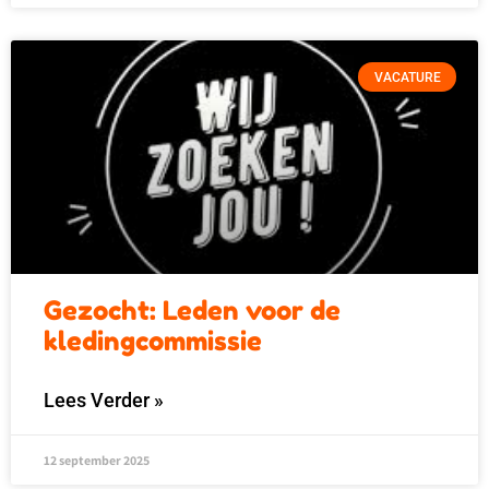
VACATURE
Gezocht: Leden voor de
kledingcommissie
Lees Verder »
12 september 2025