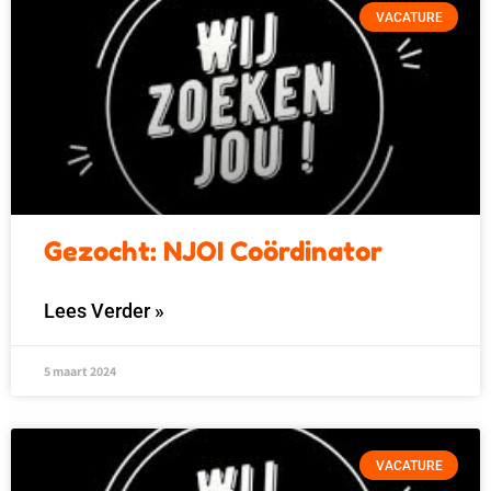
VACATURE
Gezocht: NJOI Coördinator
Lees Verder »
5 maart 2024
VACATURE