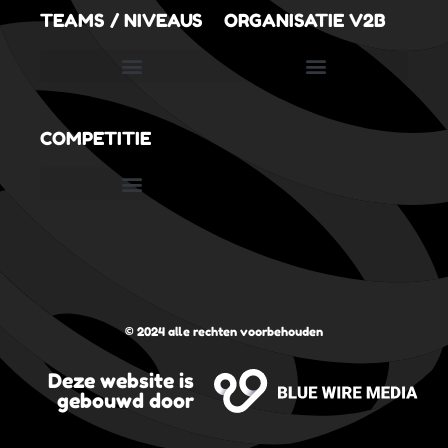
TEAMS / NIVEAUS
ORGANISATIE V2B
SportVolleySpeeltuin (3,5 tot 6,5 jaar)
COMPETITIE
Nederlandse Volleybal Bond
Digitaal wedstrijdformulier
© 2024 alle rechten voorbehouden
Deze website is
gebouwd door