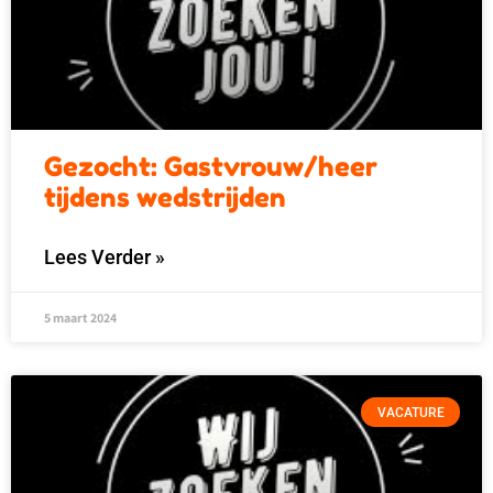
Gezocht: Gastvrouw/heer
tijdens wedstrijden
Lees Verder »
5 maart 2024
VACATURE