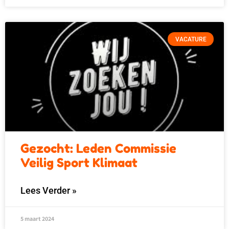
VACATURE
Gezocht: Leden Commissie
Veilig Sport Klimaat
Lees Verder »
5 maart 2024