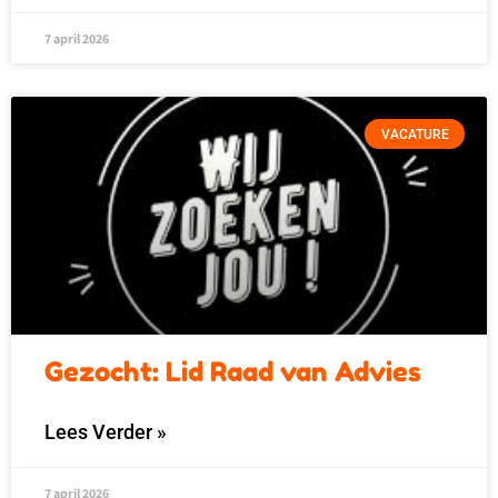
7 april 2026
VACATURE
Gezocht: Lid Raad van Advies
Lees Verder »
7 april 2026