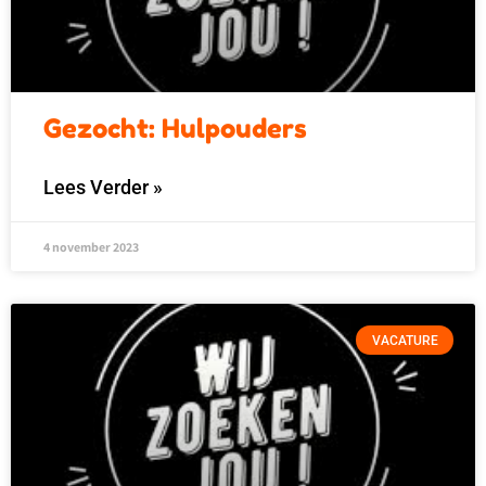
Gezocht: Hulpouders
Lees Verder »
4 november 2023
VACATURE