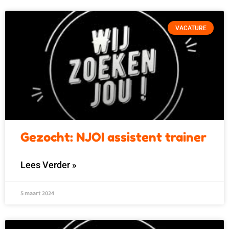
VACATURE
Gezocht: NJOI assistent trainer
Lees Verder »
5 maart 2024