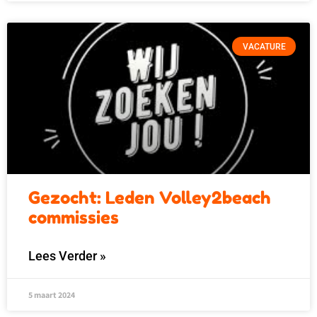
VACATURE
Gezocht: Leden Volley2beach
commissies
Lees Verder »
5 maart 2024