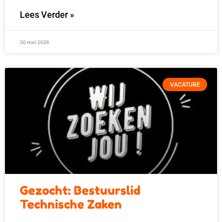
Lees Verder »
20 mei 2026
VACATURE
Gezocht: Bestuurslid
Technische Zaken