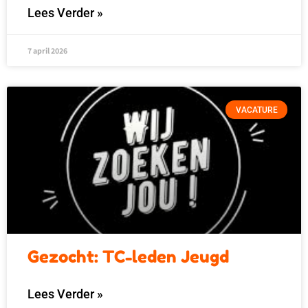
Lees Verder »
7 april 2026
VACATURE
Gezocht: TC-leden Jeugd
Lees Verder »