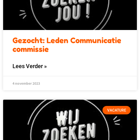
Gezocht: Leden Communicatie
commissie
Lees Verder »
4 november 2023
VACATURE