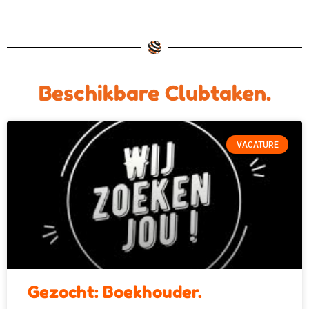
Beschikbare Clubtaken.
VACATURE
Gezocht: Boekhouder.