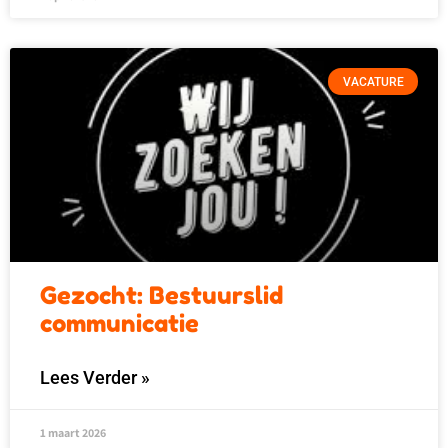
VACATURE
Gezocht: Bestuurslid
communicatie
Lees Verder »
1 maart 2026