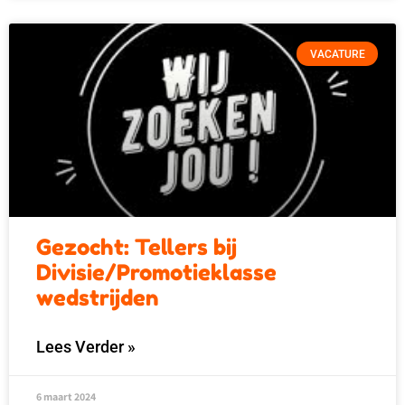
VACATURE
Gezocht: Tellers bij
Divisie/Promotieklasse
wedstrijden
Lees Verder »
6 maart 2024