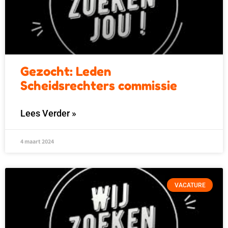
Gezocht: Leden
Scheidsrechters commissie
Lees Verder »
4 maart 2024
VACATURE