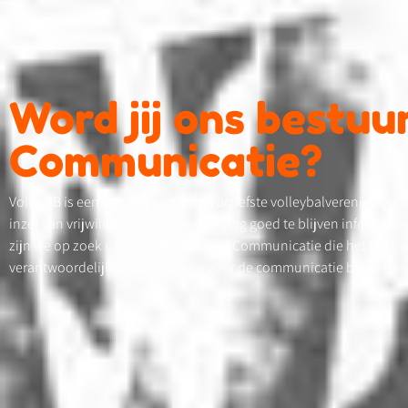
Word jij ons bestuur
Communicatie?
Volley2B is een van de grootste en actiefste volleybalverenigingen
inzet van vrijwilligers. Om de vereniging goed te blijven informer
zijn we op zoek naar een bestuurslid Communicatie die het best
verantwoordelijkheid wil nemen voor de communicatie binnen en