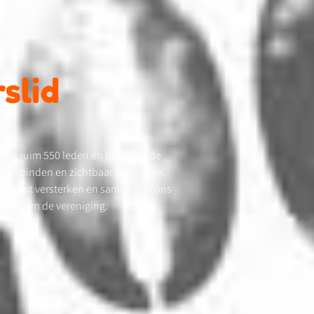
slid
 met ruim 550 leden en draait op de
en, verbinden en zichtbaar te houden,
uur komt versterken en samen met ons
 rondom de vereniging.