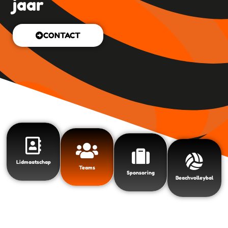
jaar
CONTACT
Lidmaatschap
Teams
Sponsoring
Beachvolleybal