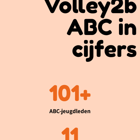
Volley2b
ABC in
cijfers
188
+
ABC-jeugdleden
21