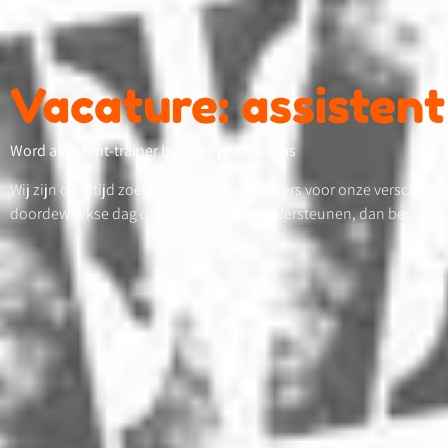
Vacature: assistent
Word assistent-trainer bij onze jeugdteams
Wij zijn op altijd zoek naar assistent-trainers voor onze verschille
doordeweekse dag onze trainers wilt ondersteunen, dan ben je va