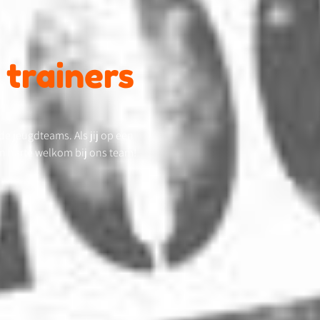
 trainers
nde jeugdteams. Als jij op een
n harte welkom bij ons team!