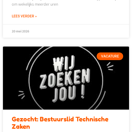
om wekelijks meerder uren
LEES VERDER »
20 mei 2026
VACATURE
Gezocht: Bestuurslid Technische
Zaken