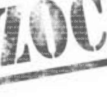
onze club. Om dit te kunnen borgen zal een beleidsplan
veilig sportklimaat worden opgesteld. Het doel van de
commissie is om het klimaat van veilig sporten in alle
opzichten te realiseren, met, door en voor de leden. Wij
zijn al druk in contact met onze professionals en de
Nevobo, maar dit kunnen wij niet alleen. Lijkt het jou leuk
om dit beleid verder uit te zetten en heb jij goede ideeën
om ons verder te helpen.
De commissie geeft advies aan het bestuur en houdt zich
bezig met het opzetten/aanpassen van beleid,
reglementen en gedragscodes. Maar ook met het actief
uitdragen en de bewustwording van ons SVR-beleid. Dat
kan met communicatie, gedragsregels,
vertrouwenscontactpersonen etc, maar ook met training
en bewustwording.