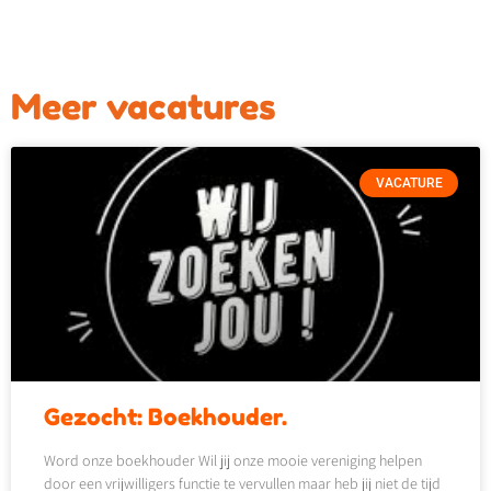
Meer vacatures
VACATURE
Gezocht: Boekhouder.
Word onze boekhouder Wil jij onze mooie vereniging helpen
door een vrijwilligers functie te vervullen maar heb jij niet de tijd