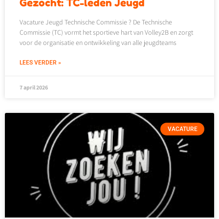
Gezocht: TC-leden Jeugd
Vacature Jeugd Technische Commissie ? De Technische
Commissie (TC) vormt het sportieve hart van Volley2B en zorgt
voor de organisatie en ontwikkeling van alle jeugdteams
LEES VERDER »
7 april 2026
VACATURE