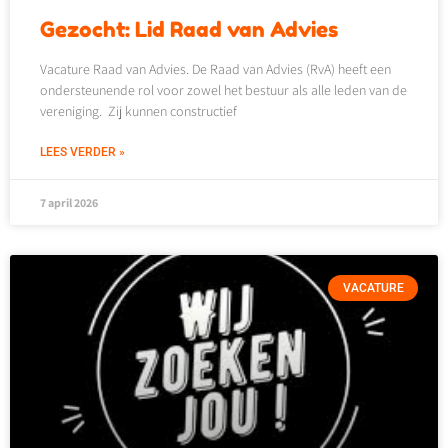
Gezocht: Lid Raad van Advies
Vacature Raad van Advies. De Raad van Advies (RvA) heeft een
ondersteunende rol voor zowel het bestuur als alle leden van de
vereniging. Zij kunnen constructief
LEES VERDER »
7 april 2026
VACATURE