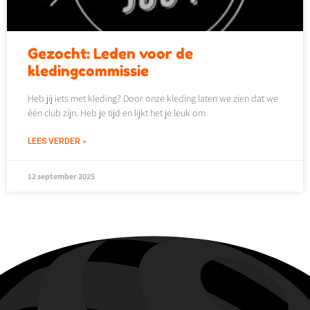
Gezocht: Leden voor de
kledingcommissie
Heb jij iets met kleding? Door onze kleding laten we zien dat we
één club zijn. Heb je tijd en lijkt het je leuk om
LEES VERDER »
12 september 2025