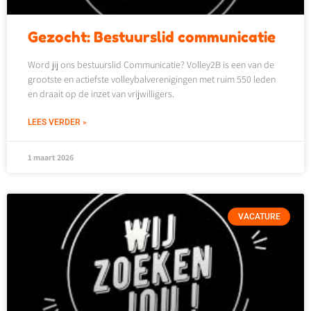
Gezocht: Bestuurslid communicatie
Word jij ons bestuurslid Communicatie? Volley2B is een van de
grootste en actiefste volleybalverenigingen met ruim 550 leden
en draait op de inzet van vrijwilligers.
LEES VERDER »
1 maart 2026
VACATURE