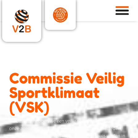
Commissie Veilig
Sportklimaat
(VSK)
als bestuur hebben we een veilig sportklimaat bovenaan
onze agenda gezet. We vinden het belangrijk dat leden,
ouders, toeschouwers en vrijwilligers zich thuis voelen in