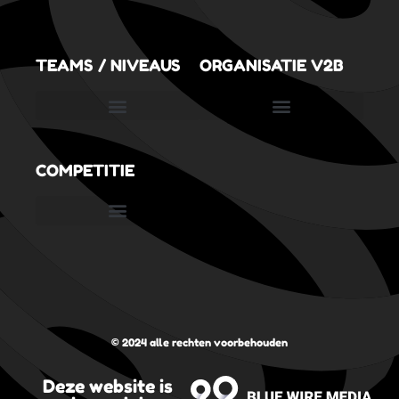
TEAMS / NIVEAUS
ORGANISATIE V2B
SportVolleySpeeltuin (3,5 tot 6,5 jaar)
COMPETITIE
Nederlandse Volleybal Bond
Digitaal wedstrijdformulier
© 2024 alle rechten voorbehouden
Deze website is