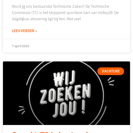
Word jij ons bestuurslid Technische Zaken? De Technische
Commissie (TC) is het kloppend sportieve hart van Volley2B. De
dagelijkse uitvoering ligt bij hen. Met veel
LEES VERDER »
7 april 2026
VACATURE