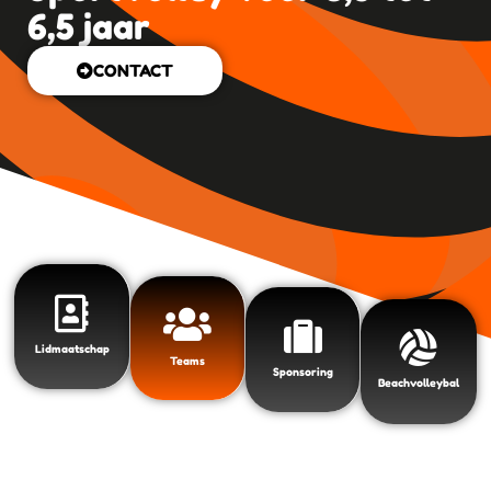
6,5 jaar
CONTACT
Lidmaatschap
Teams
Sponsoring
Beachvolleybal