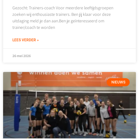
Gezocht: Trainers-coach Voor meerdere leeftijdsgroepen
zoeken wij enthousiaste trainers. Ben jij klaar voor deze
uitdaging meld je dan aan.Ben je geïnteresseerd om
trainer/coach te worden
LEES VERDER »
26 mei 2026
NIEUWS