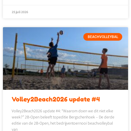
25 juli 2026
BEACHVOLLEYBAL
Volley2Beach2026 update #4
Volley2Beach2026 update #4: “Waarom doen we dit niet elke
week?” 2B-Open beleeft topeditie Bergschenhoek – De derde
editie van de 2B-Open, het bedrijventoernooi beachvolleybal
van