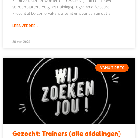
Fit blijven, sterker worden en blessurevrij aan het nieuwe
seizoen starten. Volg het trainingsprogramma Blessure
Preventie! De zomervakantie komt er weer aan en dat is
LEES VERDER »
30 mei 2026
VANUIT DE TC
Gezocht: Trainers (alle afdelingen)