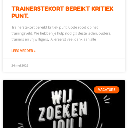
TRAINERSTEKORT BEREIKT KRITIEK
PUNT.
Trainerstekort bereikt kritiek punt. Code rood op het
trainingsveld: We hebben je hulp nodig!! Beste leden, ouders,
trainers en vrijwilligers, Allereerst veel dank aan alle
LEES VERDER »
24 mei 2026
VACATURE