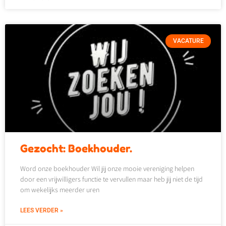
VACATURE
Gezocht: Boekhouder.
Word onze boekhouder Wil jij onze mooie vereniging helpen
door een vrijwilligers functie te vervullen maar heb jij niet de tijd
om wekelijks meerder uren
LEES VERDER »