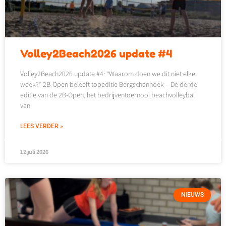
Volley2Beach2026 update #4
Volley2Beach2026 update #4: “Waarom doen we dit niet elke
week?” 2B-Open beleeft topeditie Bergschenhoek – De derde
editie van de 2B-Open, het bedrijventoernooi beachvolleybal
van
LEES VERDER »
12 juli 2026
NIEUWS