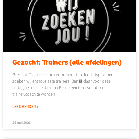
Gezocht: Trainers (alle afdelingen)
Gezocht: Trainers-coach Voor meerdere leeftijdsgroepen
zoeken wij enthousiaste trainers. Ben jij klaar voor deze
uitdaging meld je dan aan.Ben je geïnteresseerd om
trainer/coach te worden
LEES VERDER »
26 mei 2026