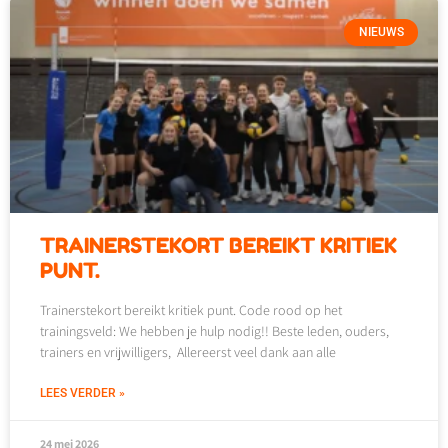
NIEUWS
TRAINERSTEKORT BEREIKT KRITIEK
PUNT.
Trainerstekort bereikt kritiek punt. Code rood op het
trainingsveld: We hebben je hulp nodig!! Beste leden, ouders,
trainers en vrijwilligers, Allereerst veel dank aan alle
LEES VERDER »
24 mei 2026