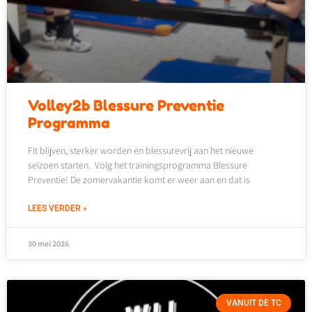
Volley2b Blessure Preventie
Programma
Fit blijven, sterker worden en blessurevrij aan het nieuwe
seizoen starten. Volg het trainingsprogramma Blessure
Preventie! De zomervakantie komt er weer aan en dat is
LEES VERDER »
30 mei 2026
VANUIT DE TC