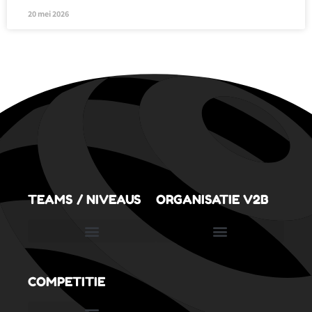
20 mei 2026
TEAMS / NIVEAUS
ORGANISATIE V2B
SportVolleySpeeltuin (3,5 tot 6,5 jaar)
COMPETITIE