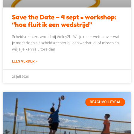
Save the Date – 4 sept = workshop:
“hoe fluit ik een wedstrijd”
Scheidsrechters avond bij Volley2b. Wil je meer weten over wat
je moet doen als scheidsrechter bij een wedstrijd of misschien
wil je je kennis uitbreiden
LEES VERDER »
25 juli 2026
BEACHVOLLEYBAL