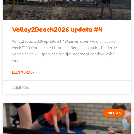
Volley2Beach2026 update #4
Volley2Beach2026 update #4: “Waarom doen we dit niet elke
week?” 2B-Open beleeft topeditie Bergschenhoek – De derde
editie van de 2B-Open, het bedrijventoernooi beachvolleybal
van
LEES VERDER »
12 juli 2026
NIEUWS