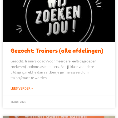
Gezocht: Trainers (alle afdelingen)
Gezocht: Trainers-coach Voor meerdere leeftijdsgroepen
zoeken wij enthousiaste trainers. Ben jij klaar voor deze
uitdaging meld je dan aan.Ben je geïnteresseerd om
trainer/coach te worden
LEES VERDER »
26 mei 2026