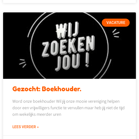
VACATURE
Gezocht: Boekhouder.
Word onze boekhouder Wil jij onze mooie vereniging helpen
door een vrijwilligers functie te vervullen maar heb jij niet de tijd
om wekelijks meerder uren
LEES VERDER »