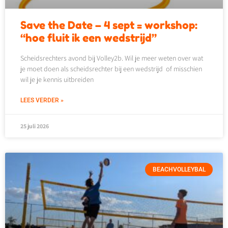
Save the Date – 4 sept = workshop:
“hoe fluit ik een wedstrijd”
Scheidsrechters avond bij Volley2b. Wil je meer weten over wat
je moet doen als scheidsrechter bij een wedstrijd of misschien
wil je je kennis uitbreiden
LEES VERDER »
25 juli 2026
BEACHVOLLEYBAL