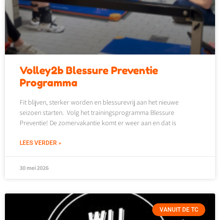
Volley2b Blessure Preventie
Programma
Fit blijven, sterker worden en blessurevrij aan het nieuwe
seizoen starten. Volg het trainingsprogramma Blessure
Preventie! De zomervakantie komt er weer aan en dat is
LEES VERDER »
30 mei 2026
VANUIT DE TC