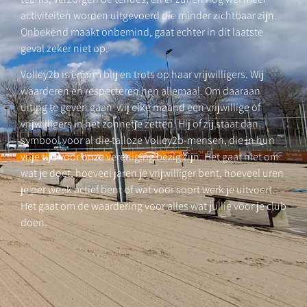
activiteiten worden uitgevoerd die minder zichtbaar zijn.
Onbekend maakt onbemind, gaat echter in dit laatste
geval zeker niet op.
Volley2b is enorm blij en trots op haar vrijwilligers. Wij
waarderen en respecteren hen allemaal. Om daaraan
uiting te geven gaan wij elke maand een vrijwillige of
vrijwilligers in het zonnetje zetten! Hij of zij staat dan
symbool voor al die talloze Volley2b-mensen, die in hun
vrije tijd voor onze vereniging bezig zijn. Het gaat niet om
wat je doet, hoeveel jaren je vrijwilliger bent, hoeveel uren
je per week actief bent of wat voor soort werk je uitvoert.
Het gaat om de waardering voor alles wat jullie voor je club
doen.