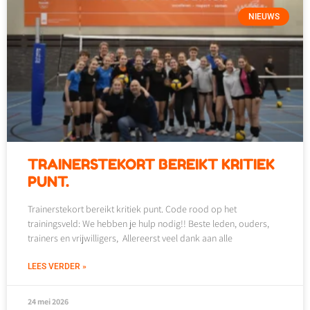
NIEUWS
TRAINERSTEKORT BEREIKT KRITIEK
PUNT.
Trainerstekort bereikt kritiek punt. Code rood op het
trainingsveld: We hebben je hulp nodig!! Beste leden, ouders,
trainers en vrijwilligers, Allereerst veel dank aan alle
LEES VERDER »
24 mei 2026