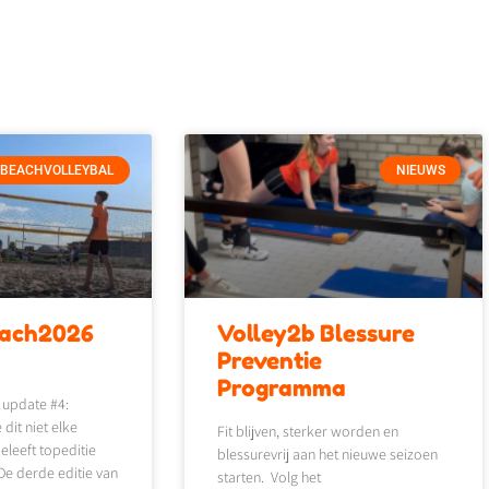
BEACHVOLLEYBAL
NIEUWS
each2026
Volley2b Blessure
4
Preventie
Programma
 update #4:
it niet elke
Fit blijven, sterker worden en
leeft topeditie
blessurevrij aan het nieuwe seizoen
e derde editie van
starten. Volg het