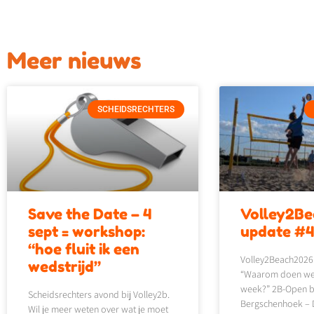
Meer nieuws
SCHEIDSRECHTERS
Save the Date – 4
Volley2B
sept = workshop:
update #
“hoe fluit ik een
Volley2Beach2026
wedstrijd”
“Waarom doen we d
week?” 2B-Open be
Scheidsrechters avond bij Volley2b.
Bergschenhoek – D
Wil je meer weten over wat je moet