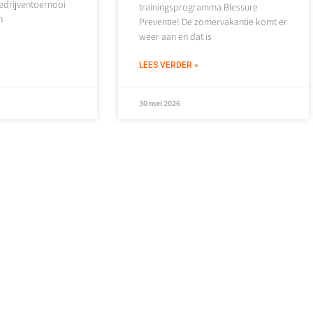
edrijventoernooi
trainingsprogramma Blessure
n
Preventie! De zomervakantie komt er
weer aan en dat is
LEES VERDER »
30 mei 2026
NIEUWS
BEACHVOLLEYBAL
STEKORT
Volley2Beach2026
RITIEK
update #3
Volley2Beach2026 update #3: