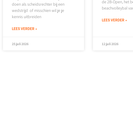
de 2B-Open, het b
doen als scheidsrechter bij een
beachvolleybal va
wedstrijd of misschien wil je je
kennis uitbreiden
LEES VERDER »
LEES VERDER »
25 juli 2026
12 juli 2026
VANUIT DE TC
Gezocht: Trainers
TRAINER
(alle afdelingen)
BEREIKT K
PUNT.
Gezocht: Trainers-coach Voor