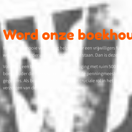
Word onze boekho
Wil jij onze mooie vereniging helpen door een vrijwilligers functie t
wekelijks meerder uren in de sporthal te staan. Dan is deze taak we
Volley2B, een bruisende volleybalvereniging met ruim 500 leden, 
boekhouder die nauw samenwerkt met de penningmeester en helpt
gegevens. Als boekhouder speel je een cruciale rol in het registr
verzorgen van de financiële administratie.