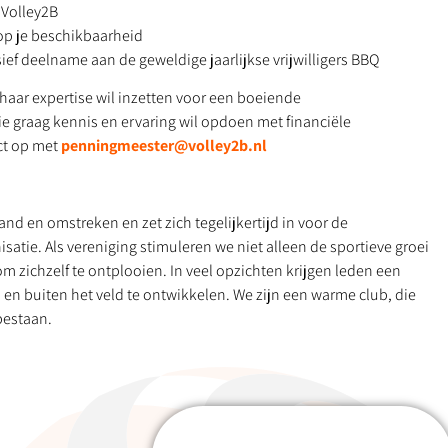
 Volley2B
p je beschikbaarheid
usief deelname aan de geweldige jaarlijkse vrijwilligers BBQ
haar expertise wil inzetten voor een boeiende
 die graag kennis en ervaring wil opdoen met financiële
ct op met
penningmeester@volley2b.nl
and en omstreken en zet zich tegelijkertijd in voor de
satie. Als vereniging stimuleren we niet alleen de sportieve groei
m zichzelf te ontplooien. In veel opzichten krijgen leden een
en buiten het veld te ontwikkelen. We zijn een warme club, die
bestaan.