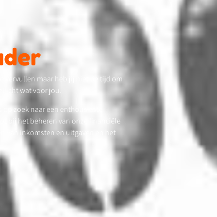
uder
e vervullen maar heb jij niet de tijd om
llicht wat voor jou.
is op zoek naar een enthousiaste
 bij het beheren van onze financiële
eren van inkomsten en uitgaven en het