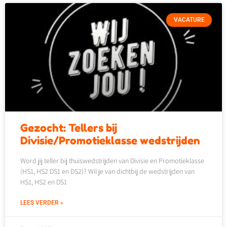
VACATURE
Gezocht: Tellers bij
Divisie/Promotieklasse wedstrijden
Word jij teller bij thuiswedstrijden van Divisie en Promotieklasse
(HS1, HS2 DS1 en DS2)? Wil je van dichtbij de wedstrijden van
HS1, HS2 en DS1
LEES VERDER »