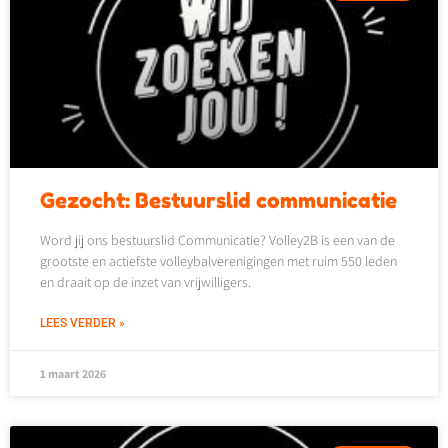
Gezocht: Bestuurslid communicatie
Word jij ons bestuurslid Communicatie? Volley2B is een van de
grootste en actiefste volleybalverenigingen met ruim 550 leden
en draait op de inzet van vrijwilligers.
LEES VERDER »
1 maart 2026