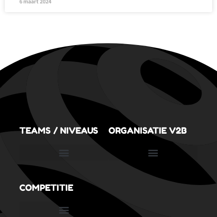
6 maart 2024
TEAMS / NIVEAUS
ORGANISATIE V2B
SportVolleySpeeltuin (3,5 tot 6,5 jaar)
COMPETITIE