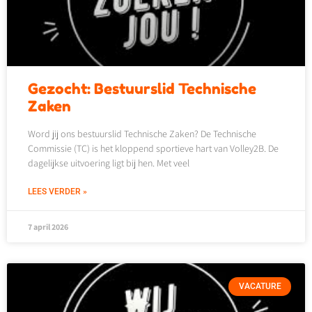
Gezocht: Bestuurslid Technische
Zaken
Word jij ons bestuurslid Technische Zaken? De Technische
Commissie (TC) is het kloppend sportieve hart van Volley2B. De
dagelijkse uitvoering ligt bij hen. Met veel
LEES VERDER »
7 april 2026
VACATURE