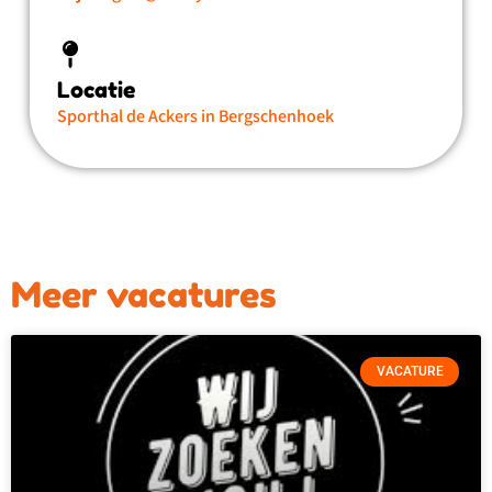
Locatie
Sporthal de Ackers in Bergschenhoek
Meer vacatures
VACATURE