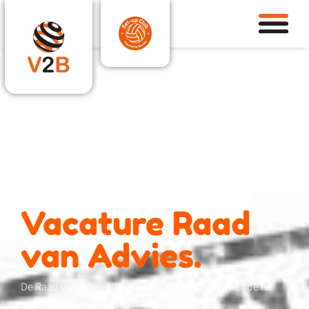
Vacature Raad
van Advies.
De Raad van Advies (RvA) heeft een o
ndersteunende rol
voor zowel het bestuur als alle leden van de