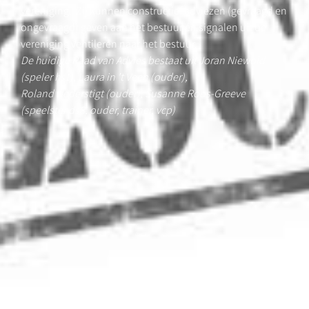
vereniging.
Zij kunnen constructief adviezen (gevraagd en
ongevraagd) geven aan het bestuur én signalen uit de
vereniging ventileren naar het bestuur
.
De huidige Raad van Advies bestaat uit Joran Niewold
(speler hs1), Laura in ’t Veen (ouder),
Roland Nederstigt (ouder), Susanne Roos-Greeve
(speelster ds8, ouder, trainer, vcp)