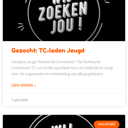
Gezocht: TC-leden Jeugd
Vacature Jeugd Technische Commissie ? De Technische
Commissie (TC) vormt het sportieve hart van Volley2B en zorgt
voor de organisatie en ontwikkeling van alle jeugdteams
LEES VERDER »
7 april 2026
VACATURE