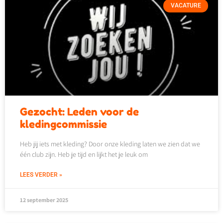
VACATURE
Gezocht: Leden voor de
kledingcommissie
Heb jij iets met kleding? Door onze kleding laten we zien dat we
één club zijn. Heb je tijd en lijkt het je leuk om
LEES VERDER »
12 september 2025