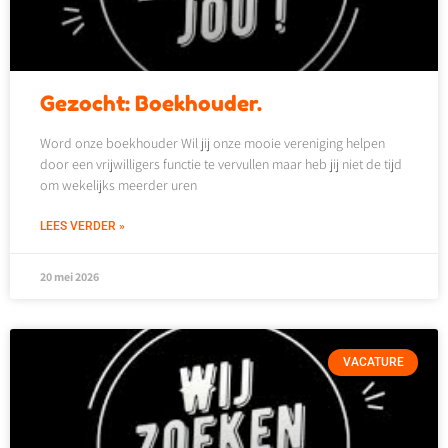
Gezocht: Boekhouder.
Word onze boekhouder Wil jij onze mooie vereniging helpen
door een vrijwilligers functie te vervullen maar heb jij niet de tijd
om wekelijks meerder uren
LEES VERDER »
20 mei 2026
VACATURE