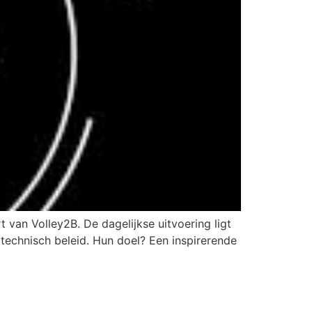
 van Volley2B. De dagelijkse uitvoering ligt
 technisch beleid. Hun doel? Een inspirerende