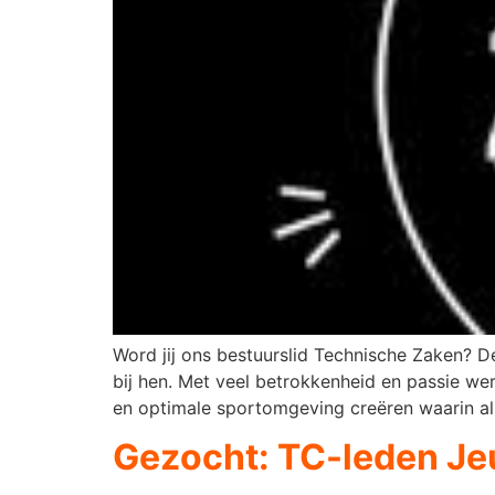
Word jij ons bestuurslid Technische Zaken? D
bij hen. Met veel betrokkenheid en passie we
en optimale sportomgeving creëren waarin al
Gezocht: TC-leden J