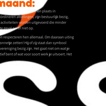
 maand:
ij geven trainingen, nemen plaats in
rdineren afdelingen, zijn bestuurlijk bezig,
 activiteiten worden uitgevoerd die minder
e geval zeker niet op.
n en respecteren hen allemaal. Om daaraan uiting
zonnetje zetten! Hij of zij staat dan symbool
 vereniging bezig zijn. Het gaat niet om wat je
tief bent of wat voor soort werk je uitvoert. Het