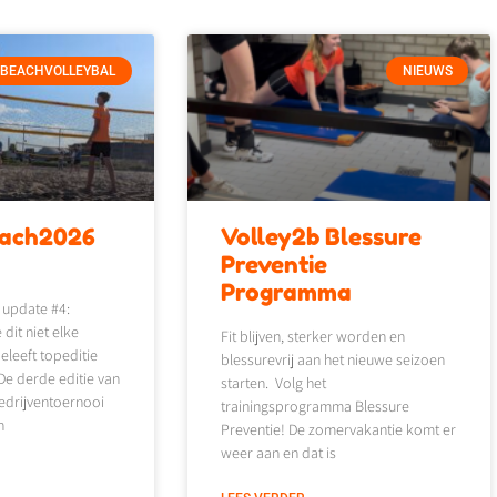
BEACHVOLLEYBAL
NIEUWS
each2026
Volley2b Blessure
4
Preventie
Programma
 update #4:
it niet elke
Fit blijven, sterker worden en
leeft topeditie
blessurevrij aan het nieuwe seizoen
e derde editie van
starten. Volg het
edrijventoernooi
trainingsprogramma Blessure
n
Preventie! De zomervakantie komt er
weer aan en dat is