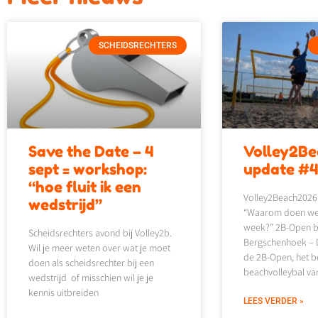
SCHEIDSRECHTERS
Save the Date – 4
Volley2B
sept = workshop:
update #
“hoe fluit ik een
Volley2Beach2026
wedstrijd”
“Waarom doen we d
week?” 2B-Open be
Scheidsrechters avond bij Volley2b.
Bergschenhoek – D
Wil je meer weten over wat je moet
de 2B-Open, het b
doen als scheidsrechter bij een
beachvolleybal va
wedstrijd of misschien wil je je
kennis uitbreiden
LEES VERDER »