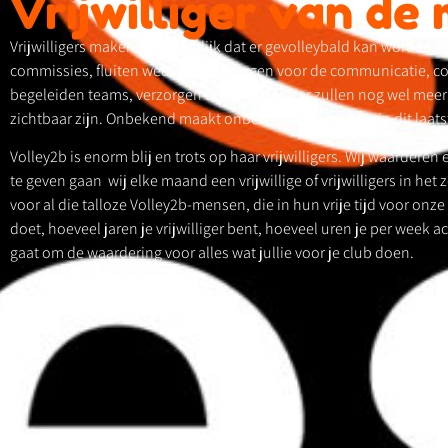
Vrijwilliger van de
Vrijwilligers maken het mogelijk dat er gevolleybald kan worden, z
commissies, fluiten wedstrijden, zorgen voor de communicatie, coö
begeleiden teams, verzorgen de tenues, en er zullen nog wel meer
zichtbaar zijn. Onbekend maakt onbemind, gaat echter in dit laatst
Volley2b is enorm blij en trots op haar vrijwilligers. Wij waardere
te geven gaan wij elke maand een vrijwillige of vrijwilligers in het 
voor al die talloze Volley2b-mensen, die in hun vrije tijd voor onze
doet, hoeveel jaren je vrijwilliger bent, hoeveel uren je per week ac
gaat om de waardering voor alles wat jullie voor je club doen.