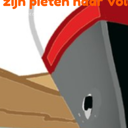
zijn pieten naar Vo
Zie ginds komt de stoomboot …..