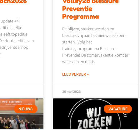
each2026
Volley2b Blessure
4
Preventie
Programma
 update #4:
it niet elke
Fit blijven, sterker worden en
leeft topeditie
blessurevrij aan het nieuwe seizoen
e derde editie van
starten. Volg het
edrijventoernooi
trainingsprogramma Blessure
n
Preventie! De zomervakantie komt er
weer aan en dat is
LEES VERDER »
30 mei 2026
NIEUWS
VACATURE