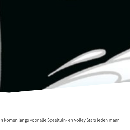
ieten komen langs voor alle Speeltuin- en Volley Stars leden maar