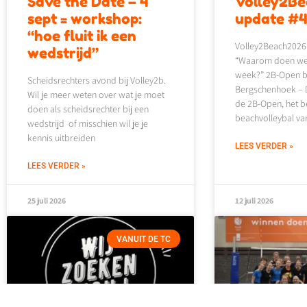
Save the Date – 4
Volley2B
sept = workshop:
update #
“hoe fluit ik een
Volley2Beach2026
wedstrijd”
“Waarom doen we d
week?” 2B-Open be
Scheidsrechters avond bij Volley2b.
Bergschenhoek – D
Wil je meer weten over wat je moet
de 2B-Open, het b
doen als scheidsrechter bij een
beachvolleybal va
wedstrijd of misschien wil je je
kennis uitbreiden
LEES VERDER »
LEES VERDER »
25 juli 2026
12 juli 2026
VANUIT DE TC