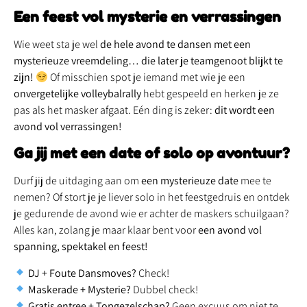
Een feest vol mysterie en verrassingen
Wie weet sta je wel
de hele avond te dansen met een
mysterieuze vreemdeling… die later je teamgenoot blijkt te
zijn!
Of misschien spot je iemand met wie je een
onvergetelijke volleybalrally
hebt gespeeld en herken je ze
pas als het masker afgaat. Eén ding is zeker:
dit wordt een
avond vol verrassingen!
Ga jij met een date of solo op avontuur?
Durf jij de uitdaging aan om
een mysterieuze date
mee te
nemen? Of stort je je liever solo in het feestgedruis en ontdek
je gedurende de avond wie er achter de maskers schuilgaan?
Alles kan, zolang je maar klaar bent voor
een avond vol
spanning, spektakel en feest!
DJ + Foute Dansmoves?
Check!
Maskerade + Mysterie?
Dubbel check!
Gratis entree + Topgezelschap?
Geen excuus om niet te