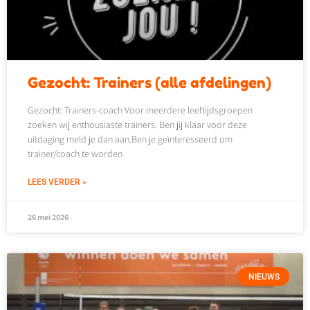
Gezocht: Trainers (alle afdelingen)
Gezocht: Trainers-coach Voor meerdere leeftijdsgroepen
zoeken wij enthousiaste trainers. Ben jij klaar voor deze
uitdaging meld je dan aan.Ben je geïnteresseerd om
trainer/coach te worden
LEES VERDER »
26 mei 2026
NIEUWS