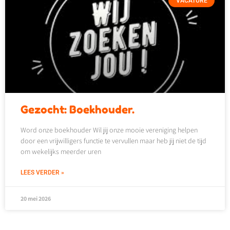
VACATURE
Gezocht: Boekhouder.
Word onze boekhouder Wil jij onze mooie vereniging helpen
door een vrijwilligers functie te vervullen maar heb jij niet de tijd
om wekelijks meerder uren
LEES VERDER »
20 mei 2026