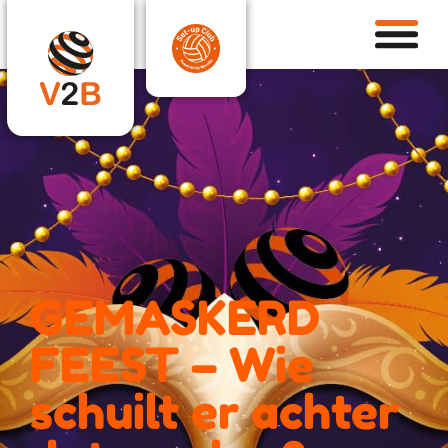
GEMASKERD
FEEST – Wie
schuilt er achter