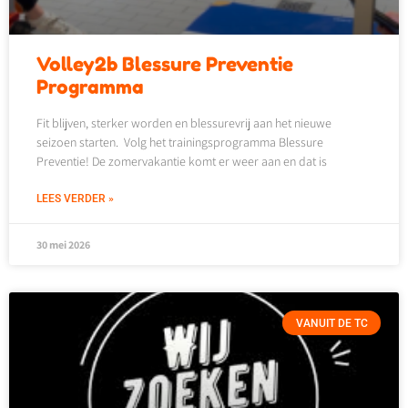
Volley2b Blessure Preventie
Programma
Fit blijven, sterker worden en blessurevrij aan het nieuwe
seizoen starten. Volg het trainingsprogramma Blessure
Preventie! De zomervakantie komt er weer aan en dat is
LEES VERDER »
30 mei 2026
VANUIT DE TC