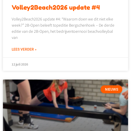
Volley2Beach2026 update #4
Volley2Beach2026 update #4: “Waarom doen we dit niet elke
week?” 2B-Open beleeft topeditie Bergschenhoek – De derde
editie van de 2B-Open, het bedrijventoernooi beachvolleybal
van
LEES VERDER »
12 juli 2026
NIEUWS