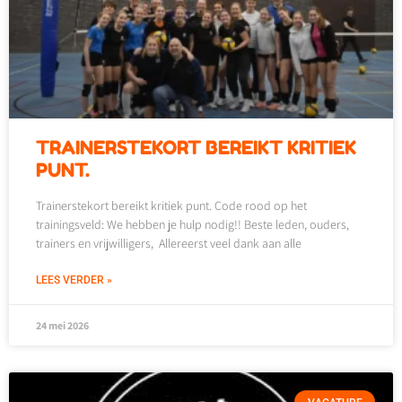
TRAINERSTEKORT BEREIKT KRITIEK
PUNT.
Trainerstekort bereikt kritiek punt. Code rood op het
trainingsveld: We hebben je hulp nodig!! Beste leden, ouders,
trainers en vrijwilligers, Allereerst veel dank aan alle
LEES VERDER »
24 mei 2026