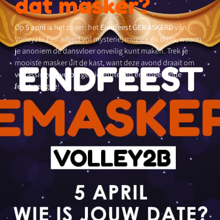
dat masker?
Op
5 april
is het zover: het
Eindfeest GEMASKERD
van
Volley2B! Een avond vol mysterie, muziek en dans, waarin
je anoniem de dansvloer onveilig kunt maken. Trek je
mooiste masker uit de kast, want deze avond draait om
verrassingen, verborgen identiteiten en ongekende
feestvreugde
!