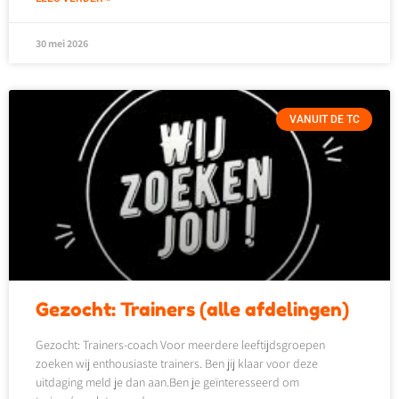
30 mei 2026
VANUIT DE TC
Gezocht: Trainers (alle afdelingen)
Gezocht: Trainers-coach Voor meerdere leeftijdsgroepen
zoeken wij enthousiaste trainers. Ben jij klaar voor deze
uitdaging meld je dan aan.Ben je geïnteresseerd om