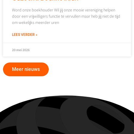
Word onze boekhouder Wil jij onze mooie vereniging helpen
door een vrijwilligers functie te vervullen maar heb jij niet de tijd
om wekelijks meerder uren
LEES VERDER »
20 mei 2026
Meer nieuws