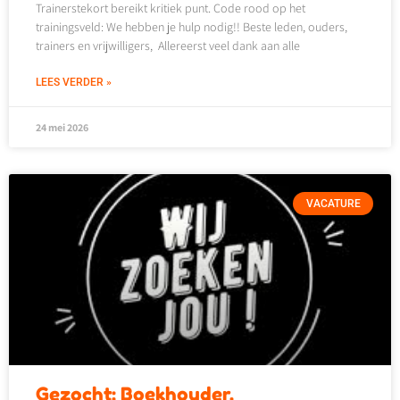
Trainerstekort bereikt kritiek punt. Code rood op het
trainingsveld: We hebben je hulp nodig!! Beste leden, ouders,
trainers en vrijwilligers, Allereerst veel dank aan alle
LEES VERDER »
24 mei 2026
VACATURE
Gezocht: Boekhouder.