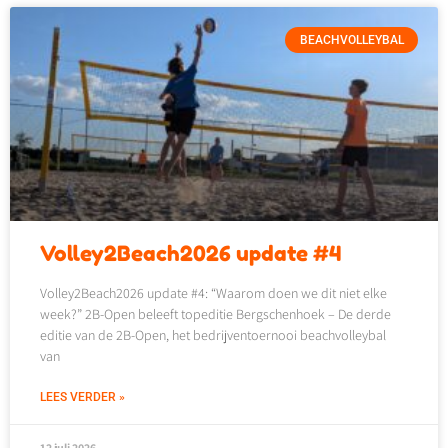
BEACHVOLLEYBAL
Volley2Beach2026 update #4
Volley2Beach2026 update #4: “Waarom doen we dit niet elke
week?” 2B-Open beleeft topeditie Bergschenhoek – De derde
editie van de 2B-Open, het bedrijventoernooi beachvolleybal
van
LEES VERDER »
12 juli 2026