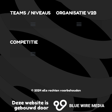
TEAMS / NIVEAUS
ORGANISATIE V2B
SportVolleySpeeltuin (3,5 tot 6,5 jaar)
COMPETITIE
Nederlandse Volleybal Bond
Digitaal wedstrijdformulier
© 2024 alle rechten voorbehouden
Deze website is
gebouwd door