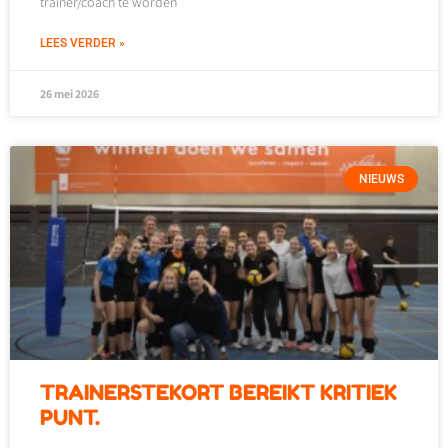
trainer/coach te worden
LEES VERDER »
26 mei 2026
NIEUWS
TRAINERSTEKORT BEREIKT KRITIEK
PUNT.