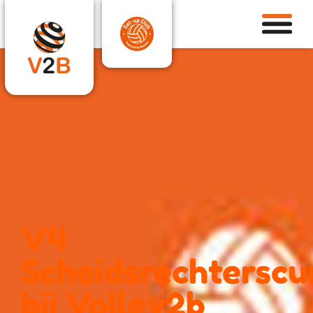
V4
Scheidsrechterscu
bij Volley2b