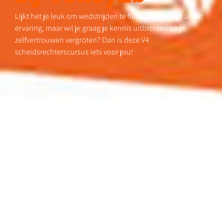
Lijkt
het je leuk om wedstrijden te fluiten? Of heb je al wat
ervaring, maar wil je graag je kennis uitbreiden en je
zelfvertrouwen vergroten? Dan is deze V4
scheidsrechterscursus iets voor jou!