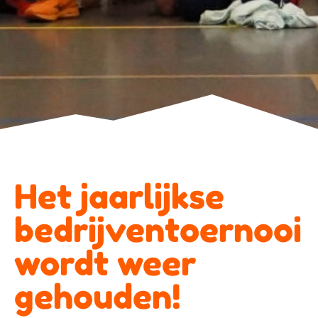
Het jaarlijkse
bedrijventoernooi
wordt weer
gehouden!