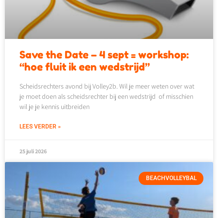
Save the Date – 4 sept = workshop:
“hoe fluit ik een wedstrijd”
Scheidsrechters avond bij Volley2b. Wil je meer weten over wat
je moet doen als scheidsrechter bij een wedstrijd of misschien
wil je je kennis uitbreiden
LEES VERDER »
25 juli 2026
BEACHVOLLEYBAL