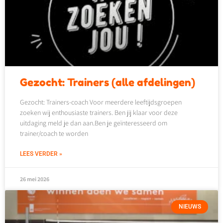
Gezocht: Trainers (alle afdelingen)
Gezocht: Trainers-coach Voor meerdere leeftijdsgroepen
zoeken wij enthousiaste trainers. Ben jij klaar voor deze
uitdaging meld je dan aan.Ben je geïnteresseerd om
trainer/coach te worden
LEES VERDER »
26 mei 2026
NIEUWS