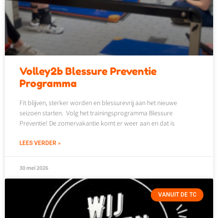
Volley2b Blessure Preventie
Programma
Fit blijven, sterker worden en blessurevrij aan het nieuwe
seizoen starten. Volg het trainingsprogramma Blessure
Preventie! De zomervakantie komt er weer aan en dat is
LEES VERDER »
30 mei 2026
VANUIT DE TC