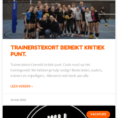
TRAINERSTEKORT BEREIKT KRITIEK
PUNT.
Trainerstekort bereikt kritiek punt. Code rood op het
trainingsveld: We hebben je hulp nodig!! Beste leden, ouders,
trainers en vrijwilligers, Allereerst veel dank aan alle
LEES VERDER »
24 mei 2026
VACATURE