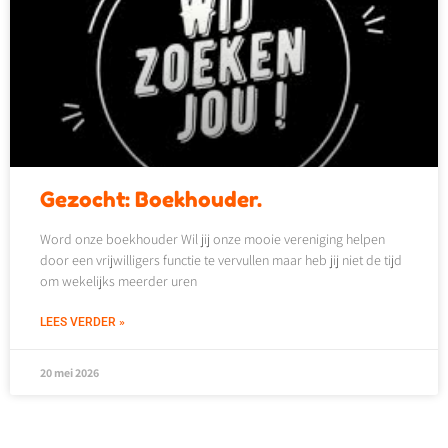
Gezocht: Boekhouder.
Word onze boekhouder Wil jij onze mooie vereniging helpen
door een vrijwilligers functie te vervullen maar heb jij niet de tijd
om wekelijks meerder uren
LEES VERDER »
20 mei 2026