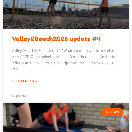
Volley2Beach2026 update #4
Volley2Beach2026 update #4: “Waarom doen we dit niet elke
week?” 2B-Open beleeft topeditie Bergschenhoek – De derde
editie van de 2B-Open, het bedrijventoernooi beachvolleybal
van
LEES VERDER »
12 juli 2026
NIEUWS