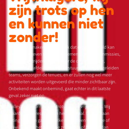
zijn trots op hen
en kunnen niet
zonder!
Vrijwilligers maken het mogelijk dat er gevolleybald kan
worden, zij geven trainingen, nemen plaats in commissies,
fluiten wedstrijden, zorgen voor de communicatie,
coördineren afdelingen, zijn bestuurlijk bezig, begeleiden
teams, verzorgen de tenues, en er zullen nog wel meer
activiteiten worden uitgevoerd die minder zichtbaar zijn.
Onbekend maakt onbemind, gaat echter in dit laatste
geval zeker niet op.
Volley2b is enorm blij en trots op hun vrijwilligers. Wij
waarderen en respecteren hen allemaal. Om daaraan
uiting te geven gaan wij elke maand een vrijwillige of
vrijwilligers in het zonnetje zetten! Hij of zij staat dan