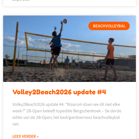
BEACHVOLLEYBAL
Volley2Beach2026 update #4
Volley2Beach2026 update #4: “Waarom doen we dit niet elke
week?” 2B-Open beleeft topeditie Bergschenhoek – De derde
editie van de 2B-Open, het bedrijventoernooi beachvolleybal
van
LEES VERDER »