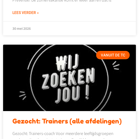
Preventie! De zomervakantie komt er weer aan en dat is
LEES VERDER »
30 mei 2026
VANUIT DE TC
Gezocht: Trainers (alle afdelingen)
Gezocht: Trainers-coach Voor meerdere leeftijdsgroepen