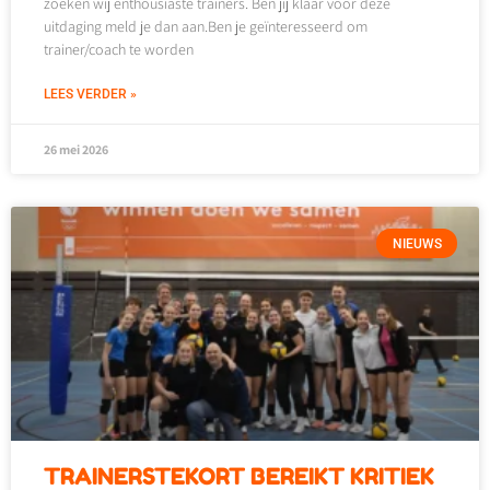
zoeken wij enthousiaste trainers. Ben jij klaar voor deze
uitdaging meld je dan aan.Ben je geïnteresseerd om
trainer/coach te worden
LEES VERDER »
26 mei 2026
NIEUWS
TRAINERSTEKORT BEREIKT KRITIEK