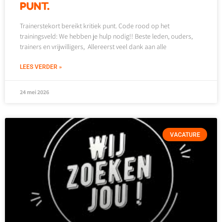
PUNT.
Trainerstekort bereikt kritiek punt. Code rood op het
trainingsveld: We hebben je hulp nodig!! Beste leden, ouders,
trainers en vrijwilligers, Allereerst veel dank aan alle
LEES VERDER »
24 mei 2026
VACATURE