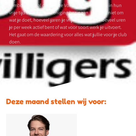
symbool voor al die talloze Volley2b-mensen, die in hun
vrije tijd voor onze vereniging bezig zijn. Het gaat niet om
wat je doet, hoeveel jaren je vrijwilliger bent, hoeveel uren
je per week actief bent of wat voor soort werk je uitvoert.
Het gaat om de waardering voor alles wat jullie voor je club
doen.
Deze maand stellen wij voor: