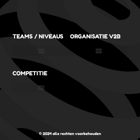
TEAMS / NIVEAUS
ORGANISATIE V2B
SportVolleySpeeltuin (3,5 tot 6,5 jaar)
COMPETITIE
Nederlandse Volleybal Bond
Digitaal wedstrijdformulier
© 2024 alle rechten voorbehouden