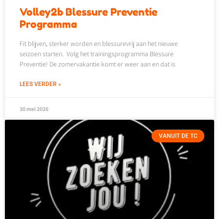
Volley2b Blessure Preventie
Programma
Fit blijven, sterker worden en blessurevrij aan het nieuwe
seizoen starten. Volg het trainingsprogramma Blessure
Preventie! De zomervakantie komt er weer aan en dat is
LEES VERDER »
30 mei 2026
VANUIT DE TC