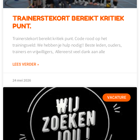
TRAINERSTEKORT BEREIKT KRITIEK
PUNT.
Trainerstekort bereikt kritiek punt. Code rood op het
trainingsveld: We hebben je hulp nodig!! Beste leden, ouders,
trainers en vrijwilligers, Allereerst veel dank aan alle
LEES VERDER »
24 mei 2026
VACATURE