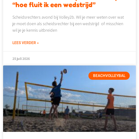
“hoe fluit ik een wedstrijd”
Scheidsrechters avond bij Volley2b. Wil je meer weten over wat
je moet doen als scheidsrechter bij een wedstrijd of misschien
wil je je kennis uitbreiden
LEES VERDER »
25 juli 2026
BEACHVOLLEYBAL