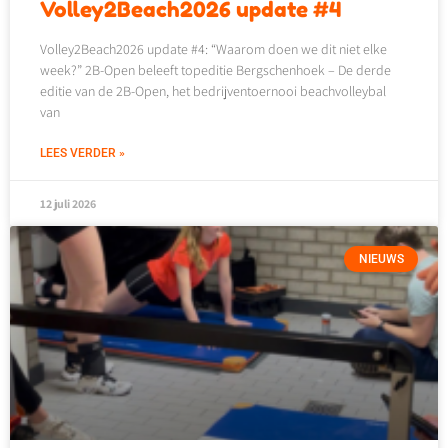
Volley2Beach2026 update #4
Volley2Beach2026 update #4: “Waarom doen we dit niet elke
week?” 2B-Open beleeft topeditie Bergschenhoek – De derde
editie van de 2B-Open, het bedrijventoernooi beachvolleybal
van
LEES VERDER »
12 juli 2026
NIEUWS