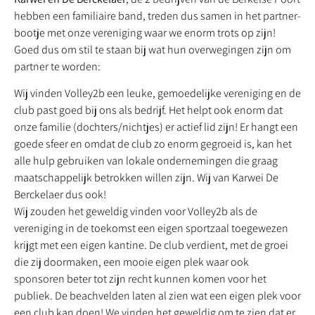
hebben een familiaire band, treden dus samen in het partner-
bootje met onze vereniging waar we enorm trots op zijn!
Goed dus om stil te staan bij wat hun overwegingen zijn om
partner te worden:
Wij vinden Volley2b een leuke, gemoedelijke vereniging en de
club past goed bij ons als bedrijf. Het helpt ook enorm dat
onze familie (dochters/nichtjes) er actief lid zijn! Er hangt een
goede sfeer en omdat de club zo enorm gegroeid is, kan het
alle hulp gebruiken van lokale ondernemingen die graag
maatschappelijk betrokken willen zijn. Wij van Karwei De
Berckelaer dus ook!
Wij zouden het geweldig vinden voor Volley2b als de
vereniging in de toekomst een eigen sportzaal toegewezen
krijgt met een eigen kantine. De club verdient, met de groei
die zij doormaken, een mooie eigen plek waar ook
sponsoren beter tot zijn recht kunnen komen voor het
publiek. De beachvelden laten al zien wat een eigen plek voor
een club kan doen! We vinden het geweldig om te zien dat er