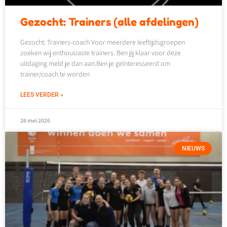
Gezocht: Trainers (alle afdelingen)
Gezocht: Trainers-coach Voor meerdere leeftijdsgroepen
zoeken wij enthousiaste trainers. Ben jij klaar voor deze
uitdaging meld je dan aan.Ben je geïnteresseerd om
trainer/coach te worden
LEES VERDER »
26 mei 2026
NIEUWS