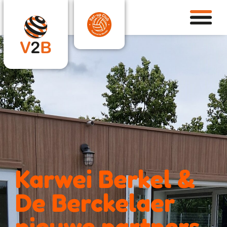
Karwei Berkel &
De Berckelaer
nieuwe partners