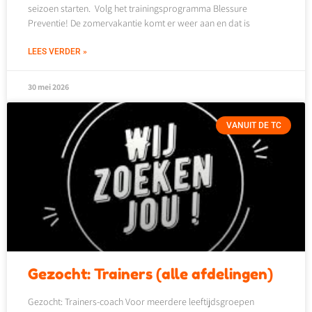
seizoen starten. Volg het trainingsprogramma Blessure
Preventie! De zomervakantie komt er weer aan en dat is
LEES VERDER »
30 mei 2026
VANUIT DE TC
Gezocht: Trainers (alle afdelingen)
Gezocht: Trainers-coach Voor meerdere leeftijdsgroepen