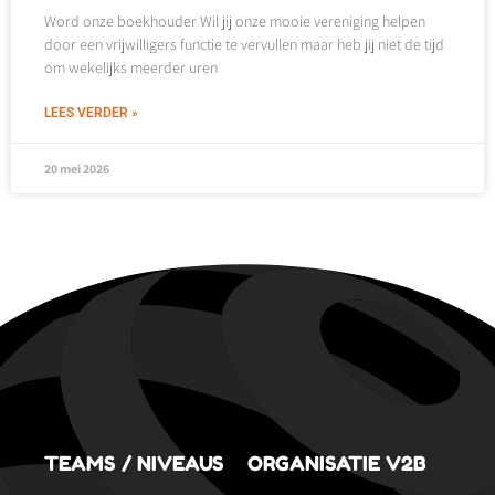
Word onze boekhouder Wil jij onze mooie vereniging helpen
door een vrijwilligers functie te vervullen maar heb jij niet de tijd
om wekelijks meerder uren
LEES VERDER »
20 mei 2026
TEAMS / NIVEAUS
ORGANISATIE V2B