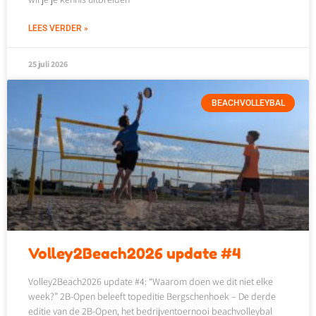
LEES VERDER »
25 juli 2026
BEACHVOLLEYBAL
Volley2Beach2026 update #4
Volley2Beach2026 update #4: “Waarom doen we dit niet elke
week?” 2B-Open beleeft topeditie Bergschenhoek – De derde
editie van de 2B-Open, het bedrijventoernooi beachvolleybal