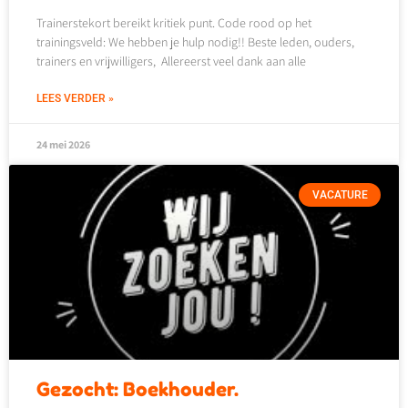
Trainerstekort bereikt kritiek punt. Code rood op het
trainingsveld: We hebben je hulp nodig!! Beste leden, ouders,
trainers en vrijwilligers, Allereerst veel dank aan alle
LEES VERDER »
24 mei 2026
VACATURE
Gezocht: Boekhouder.