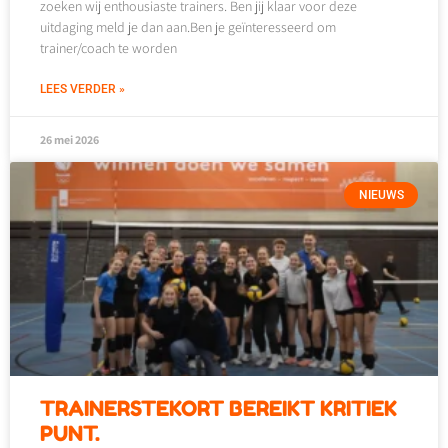
zoeken wij enthousiaste trainers. Ben jij klaar voor deze
uitdaging meld je dan aan.Ben je geïnteresseerd om
trainer/coach te worden
LEES VERDER »
26 mei 2026
NIEUWS
TRAINERSTEKORT BEREIKT KRITIEK
PUNT.